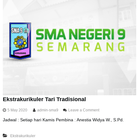
r
i
k
u
l
e
r
S
a
m
a
n
Ekstrakurikuler Tari Tradisional
o
5 May 2020
admin-sma9
Leave a Comment
n
Jadwal : Setiap hari Kamis Pembina : Anestia Widya W., S.Pd.
E
k
s
Ekstrakurikuler
t