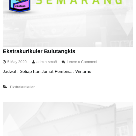
Ekstrakurikuler Bulutangkis
o
5 May 2020
admin-sma9
Leave a Comment
n
Jadwal : Setiap hari Jumat Pembina : Winarno
E
k
s
Ekstrakurikuler
t
r
a
k
u
r
i
k
u