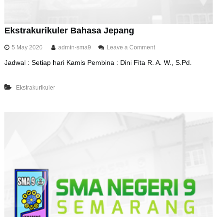
y
Ekstrakurikuler Bahasa Jepang
o
5 May 2020
admin-sma9
Leave a Comment
n
Jadwal : Setiap hari Kamis Pembina : Dini Fita R. A. W., S.Pd.
E
k
s
Ekstrakurikuler
t
r
a
k
u
r
i
k
u
l
e
r
B
a
h