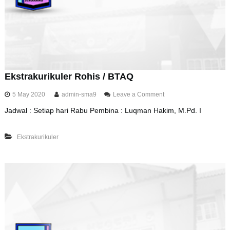
a
s
a
J
e
p
a
n
Ekstrakurikuler Rohis / BTAQ
g
o
5 May 2020
admin-sma9
Leave a Comment
n
Jadwal : Setiap hari Rabu Pembina : Luqman Hakim, M.Pd. I
E
k
s
Ekstrakurikuler
t
r
a
k
u
r
i
k
u
l