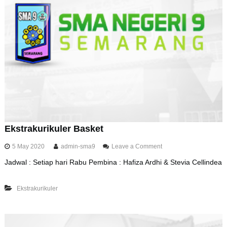
l
e
r
B
u
l
u
t
a
n
g
k
i
s
Ekstrakurikuler Basket
o
5 May 2020
admin-sma9
Leave a Comment
n
Jadwal : Setiap hari Rabu Pembina : Hafiza Ardhi & Stevia Cellindea
E
k
s
Ekstrakurikuler
t
r
a
k