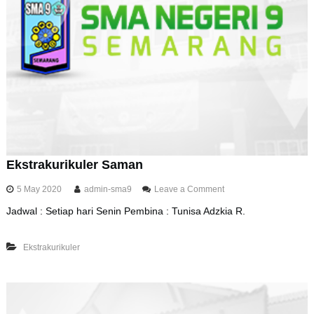
e
r
R
o
h
i
s
/
B
T
A
Q
Ekstrakurikuler Saman
o
5 May 2020
admin-sma9
Leave a Comment
n
Jadwal : Setiap hari Senin Pembina : Tunisa Adzkia R.
E
k
s
Ekstrakurikuler
t
r
a
k
u