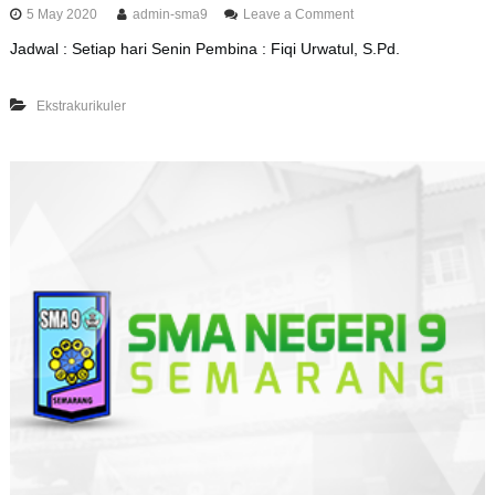
o
5 May 2020
admin-sma9
Leave a Comment
n
Jadwal : Setiap hari Senin Pembina : Fiqi Urwatul, S.Pd.
E
k
s
Ekstrakurikuler
t
r
a
k
u
r
i
k
u
l
e
r
B
o
l
a
V
o
l
l