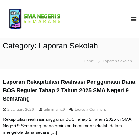
S
k
S
i
M
p
A
t
N
o
9
c
Category:
Laporan Sekolah
S
o
e
n
t
m
Home
Laporan Sekolah
e
a
n
r
t
Laporan Rekapitulasi Realisasi Penggunaan Dana
a
BOS Reguler Tahap 2 Tahun 2025 SMA Negeri 9
n
Semarang
g
o
2 January 2026
admin-sma9
Leave a Comment
n
Rekapitulasi realisasi anggaran BOS Tahap 2 Tahun 2025 di SMA
L
Negeri 9 Semarang mencerminkan komitmen sekolah dalam
a
p
mengelola dana secara […]
o