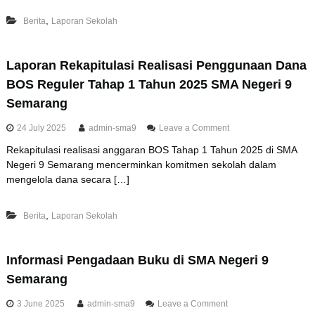
r
,
Berita
Laporan Sekolah
a
n
R
e
Laporan Rekapitulasi Realisasi Penggunaan Dana
k
BOS Reguler Tahap 1 Tahun 2025 SMA Negeri 9
a
p
Semarang
i
t
o
24 July 2025
admin-sma9
Leave a Comment
u
n
l
Rekapitulasi realisasi anggaran BOS Tahap 1 Tahun 2025 di SMA
L
a
Negeri 9 Semarang mencerminkan komitmen sekolah dalam
a
s
p
mengelola dana secara […]
i
o
R
r
e
,
Berita
Laporan Sekolah
a
a
n
l
R
i
e
Informasi Pengadaan Buku di SMA Negeri 9
s
k
a
Semarang
a
s
p
i
o
3 June 2025
admin-sma9
Leave a Comment
i
P