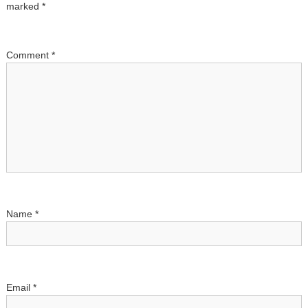
a
marked
*
v
Comment
*
i
g
a
t
i
Name
*
o
n
Email
*