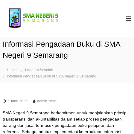
S
k
S
i
M
p
A
t
N
o
9
c
Informasi Pengadaan Buku di SMA
S
o
e
n
Negeri 9 Semarang
t
m
e
a
Home
Laporan Sekolah
n
r
Informasi Pengadaan Buku di SMA Negeri 9 Semarang
t
a
n
g
3 June 2025
admin-sma9
SMA Negeri 9 Semarang berkomitmen untuk menjalankan prinsip
transparansi dan akuntabilitas dalam setiap proses pengadaan
barang dan jasa, termasuk pengadaan buku pelajaran dan
referensi. Sebagai bentuk implementasi keterbukaan informasi