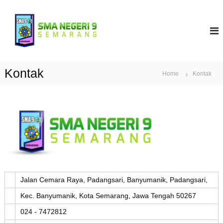
S
k
S
i
M
p
A
t
N
o
9
c
Kontak
Home
Kontak
S
o
e
n
t
m
e
a
n
r
t
a
n
g
Jalan Cemara Raya, Padangsari, Banyumanik, Padangsari,
Kec. Banyumanik, Kota Semarang, Jawa Tengah 50267
024 - 7472812