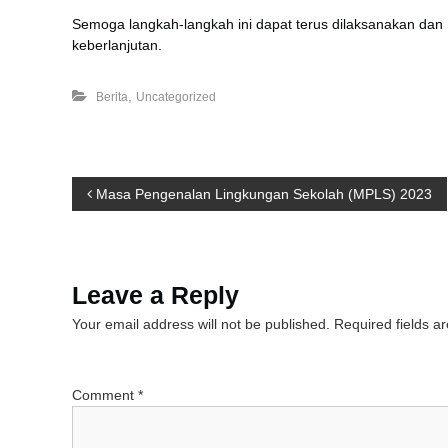
Semoga langkah-langkah ini dapat terus dilaksanakan d
keberlanjutan.
,
Berita
Uncategorized
P
Masa Pengenalan Lingkungan Sekolah (MPLS) 2023
o
s
Leave a Reply
Your email address will not be published.
Required fields 
t
n
Comment
*
a