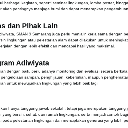
erbagai kegiatan, seperti seminar lingkungan, lomba poster, hingga fi
ar akan pentingnya menjaga bumi dan dapat menerapkan pengetahuan y
s dan Pihak Lain
wiyata, SMAN 9 Semarang juga perlu menjalin kerja sama dengan berb
rsih lingkungan atau pelestarian alam dapat dilakukan untuk meningka
rjalan dengan lebih efektif dan mencapai hasil yang maksimal.
gram Adiwiyata
an dengan baik, perlu adanya monitoring dan evaluasi secara berka
al pengelolaan sampah, penghijauan, kebersihan, maupun penghematan 
kan untuk mewujudkan lingkungan yang lebih baik lagi.
ukan hanya tanggung jawab sekolah, tetapi juga merupakan tanggun
n yang bersih, sehat, dan ramah lingkungan, serta menjadi contoh ba
i pada pelestarian lingkungan dan menciptakan generasi yang lebih pe