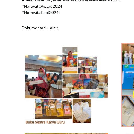
#SekolahBerdayaBahasaSastraNarawitaAward2024
#NarawitaAward2024
#NarawitaFest2024
Dokumentasi Lain :