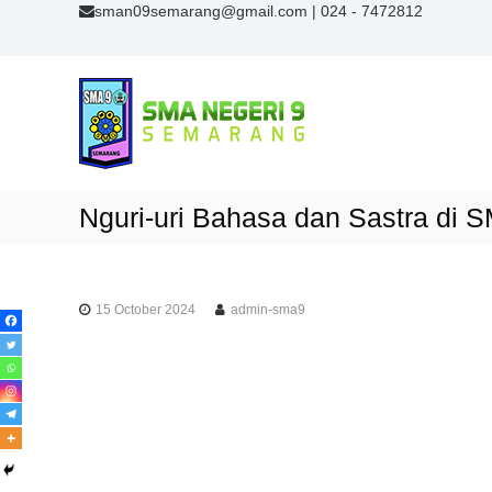
S
sman09semarang@gmail.com
| 024 - 7472812
k
i
S
p
M
t
A
o
N
c
9
o
n
S
Nguri-uri Bahasa dan Sastra di
t
e
e
m
n
a
t
r
15 October 2024
admin-sma9
a
n
g