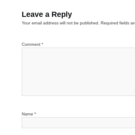
s
Leave a Reply
Your email address will not be published.
Required fields 
t
n
Comment
*
a
v
i
g
a
Name
*
t
i