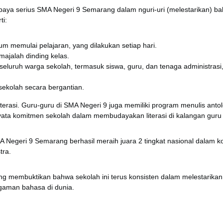
aya serius SMA Negeri 9 Semarang dalam nguri-uri (melestarikan) bahas
ti:
lum memulai pelajaran, yang dilakukan setiap hari.
majalah dinding kelas.
seluruh warga sekolah, termasuk siswa, guru, dan tenaga administrasi, m
ekolah secara bergantian.
literasi. Guru-guru di SMA Negeri 9 juga memiliki program menulis ant
i nyata komitmen sekolah dalam membudayakan literasi di kalangan guru
MA Negeri 9 Semarang berhasil meraih juara 2 tingkat nasional dalam 
tra.
g membuktikan bahwa sekolah ini terus konsisten dalam melestarikan 
gaman bahasa di dunia.