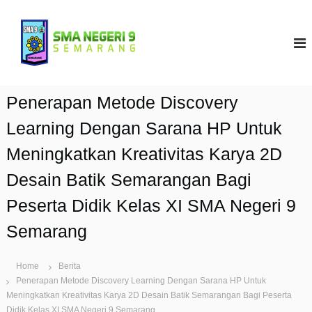
S
k
S
i
M
p
A
t
N
o
9
c
Penerapan Metode Discovery
S
o
e
n
Learning Dengan Sarana HP Untuk
t
m
Meningkatkan Kreativitas Karya 2D
e
a
n
r
Desain Batik Semarangan Bagi
t
a
Peserta Didik Kelas XI SMA Negeri 9
n
g
Semarang
Home
Berita
Penerapan Metode Discovery Learning Dengan Sarana HP Untuk
Meningkatkan Kreativitas Karya 2D Desain Batik Semarangan Bagi Peserta
Didik Kelas XI SMA Negeri 9 Semarang