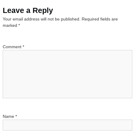
n
Leave a Reply
a
Your email address will not be published.
Required fields are
marked
*
v
i
Comment
*
g
a
t
i
o
Name
*
n