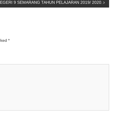
EGERI 9 SEMARANG TAHUN PELAJARAN 2019/ 2020.
arked
*