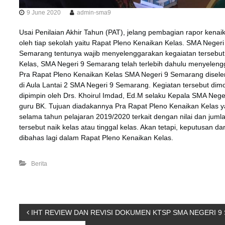
9 June 2020
admin-sma9
Usai Penilaian Akhir Tahun (PAT), jelang pembagian rapor kenai
oleh tiap sekolah yaitu Rapat Pleno Kenaikan Kelas. SMA Neger
Semarang tentunya wajib menyelenggarakan kegaiatan tersebu
Kelas, SMA Negeri 9 Semarang telah terlebih dahulu menyeleng
Pra Rapat Pleno Kenaikan Kelas SMA Negeri 9 Semarang disele
di Aula Lantai 2 SMA Negeri 9 Semarang. Kegiatan tersebut dim
dipimpin oleh Drs. Khoirul Imdad, Ed.M selaku Kepala SMA Negeri
guru BK. Tujuan diadakannya Pra Rapat Pleno Kenaikan Kelas y
selama tahun pelajaran 2019/2020 terkait dengan nilai dan juml
tersebut naik kelas atau tinggal kelas. Akan tetapi, keputusan da
dibahas lagi dalam Rapat Pleno Kenaikan Kelas.
Berita
P
IHT REVIEW DAN REVISI DOKUMEN KTSP SMA NEGERI 