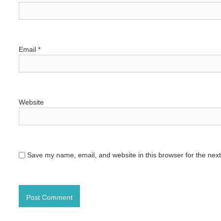
i
o
Email
*
n
Website
Save my name, email, and website in this browser for the nex