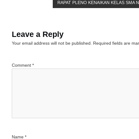
RAPAT PLENO KENAIKAN KELAS SMA N
o
s
Leave a Reply
t
Your email address will not be published.
Required fields are m
n
a
Comment
*
v
i
g
a
t
Name
*