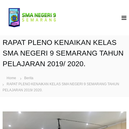
S
k
S
i
M
p
A
t
N
o
9
c
RAPAT PLENO KENAIKAN KELAS
S
o
e
n
SMA NEGERI 9 SEMARANG TAHUN
t
m
PELAJARAN 2019/ 2020.
e
a
n
r
t
a
Home
Berita
RAPAT PLENO KENAIKAN KELAS SMA NEGERI 9 SEMARANG TAHUN
n
PELAJARAN 2019/ 2020.
g