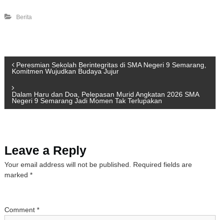
Berita
P
Peresmian Sekolah Berintegritas di SMA Negeri 9 Semarang,
Komitmen Wujudkan Budaya Jujur
o
Dalam Haru dan Doa, Pelepasan Murid Angkatan 2026 SMA
Negeri 9 Semarang Jadi Momen Tak Terlupakan
s
t
Leave a Reply
n
Your email address will not be published.
Required fields are
a
marked
*
v
Comment
*