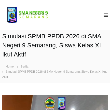
S
k
S
i
M
p
A
t
N
o
9
c
Simulasi SPMB PPDB 2026 di SMA
S
o
e
n
Negeri 9 Semarang, Siswa Kelas XI
t
m
Ikut Aktif
e
a
n
r
t
a
Home
Berita
Simulasi SPMB PPDB 2026 di SMA Negeri 9 Semarang, Siswa Kelas XI Ikut
n
Aktif
g