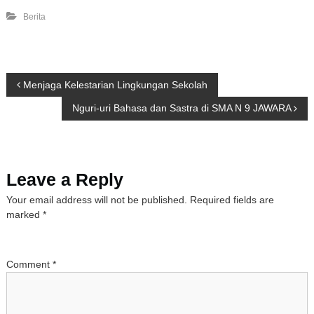
Berita
P
Menjaga Kelestarian Lingkungan Sekolah
Nguri-uri Bahasa dan Sastra di SMA N 9 JAWARA
o
s
Leave a Reply
t
Your email address will not be published.
Required fields are
n
marked
*
a
Comment
*
v
i