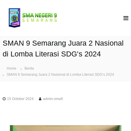
S
k
S
i
M
p
A
t
N
o
9
c
SMAN 9 Semarang Juara 2 Nasional
S
o
e
n
di Lomba Literasi SDG’s 2024
t
m
e
a
Home
Berita
n
r
SMAN 9 Semarang Juara 2 Nasional di Lomba Literasi SDG’s 2024
t
a
n
g
15 October 2024
admin-sma9