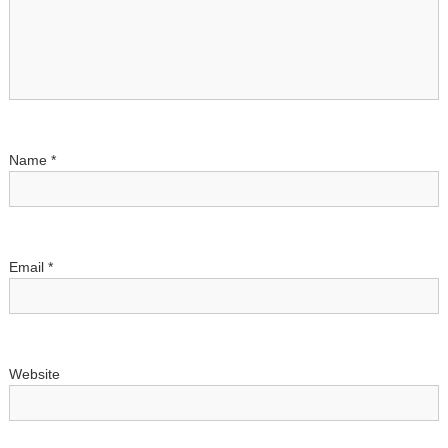
g
a
t
Name
*
i
o
n
Email
*
Website