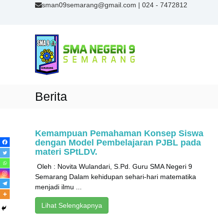
sman09semarang@gmail.com
| 024 - 7472812
S
M
A
N
9
S
Berita
e
m
a
Kemampuan Pemahaman Konsep Siswa
r
dengan Model Pembelajaran PJBL pada
a
materi SPtLDV.
n
Oleh : Novita Wulandari, S.Pd. Guru SMA Negeri 9
g
Semarang Dalam kehidupan sehari-hari matematika
menjadi ilmu ...
Lihat Selengkapnya