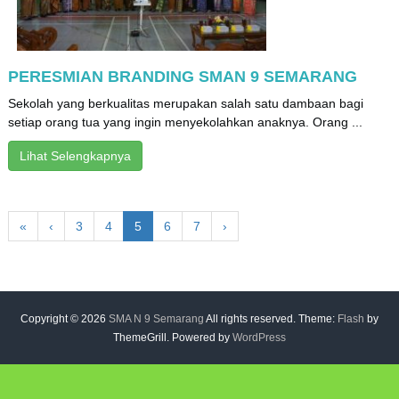
PERESMIAN BRANDING SMAN 9 SEMARANG
Sekolah yang berkualitas merupakan salah satu dambaan bagi
setiap orang tua yang ingin menyekolahkan anaknya. Orang ...
Lihat Selengkapnya
«
‹
3
4
5
6
7
›
Copyright © 2026
SMA N 9 Semarang
All rights reserved. Theme:
Flash
by
ThemeGrill. Powered by
WordPress