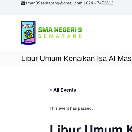
S
sman09semarang@gmail.com
| 024 - 7472812
k
i
S
p
M
t
A
o
N
c
9
o
n
S
Libur Umum Kenaikan Isa Al Mas
t
e
e
m
n
a
t
r
a
« All Events
n
g
This event has passed.
Libur Umum K