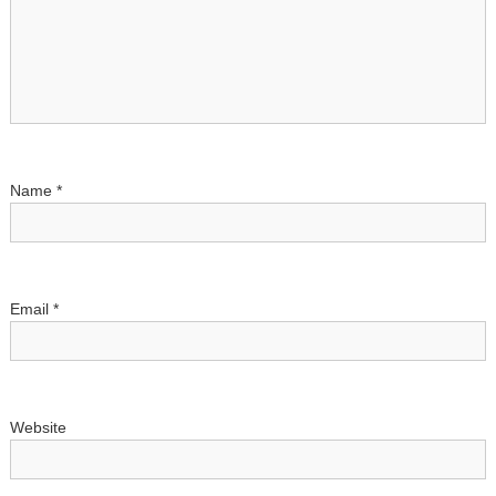
a
t
i
o
Name
*
n
Email
*
Website