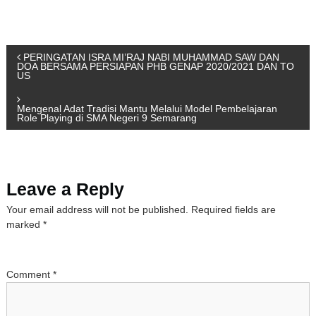
P
PERINGATAN ISRA MI’RAJ NABI MUHAMMAD SAW DAN
DOA BERSAMA PERSIAPAN PHB GENAP 2020/2021 DAN TO
US
o
Mengenal Adat Tradisi Mantu Melalui Model Pembelajaran
s
Role Playing di SMA Negeri 9 Semarang
t
n
Leave a Reply
Your email address will not be published.
Required fields are
a
marked
*
v
Comment
*
i
g