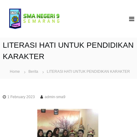
S
k
S
i
M
p
A
t
N
o
9
c
LITERASI HATI UNTUK PENDIDIKAN
S
o
e
n
KARAKTER
t
m
e
a
Home
Berita
LITERASI HATI UNTUK PENDIDIKAN KARAKTER
n
r
t
a
n
1 February 2023
admin-sma9
g