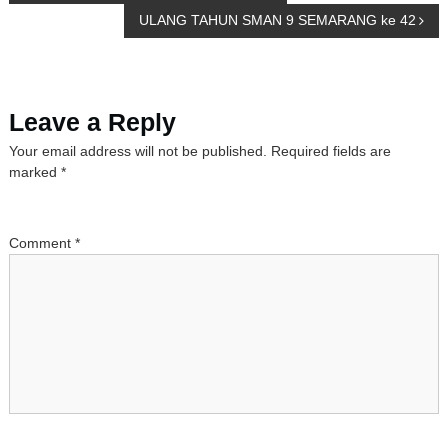
ULANG TAHUN SMAN 9 SEMARANG ke 42
o
s
Leave a Reply
t
Your email address will not be published.
Required fields are
n
marked
*
a
Comment
*
v
i
g
a
t