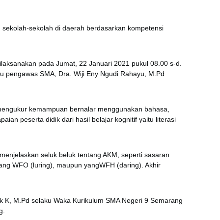
sekolah-sekolah di daerah berdasarkan kompetensi
laksanakan pada Jumat, 22 Januari 2021 pukul 08.00 s-d.
laku pengawas SMA, Dra. Wiji Eny Ngudi Rahayu, M.Pd
ng mengukur kemampuan bernalar menggunakan bahasa,
eserta didik dari hasil belajar kognitif yaitu literasi
u menjelaskan seluk beluk tentang AKM, seperti sasaran
 yang WFO (luring), maupun yangWFH (daring). Akhir
ndak K, M.Pd selaku Waka Kurikulum SMA Negeri 9 Semarang
g.