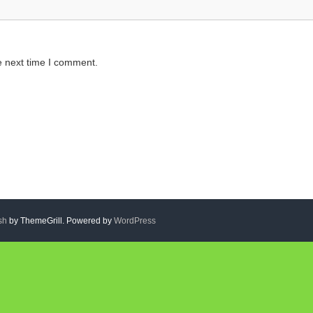
e next time I comment.
sh
by ThemeGrill. Powered by
WordPress