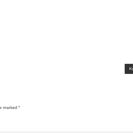
K
are marked
*