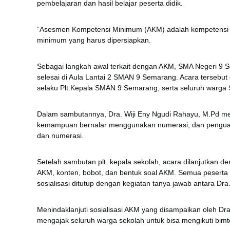
pembelajaran dan hasil belajar peserta didik.
“Asesmen Kompetensi Minimum (AKM) adalah kompetensi y
minimum yang harus dipersiapkan.
Sebagai langkah awal terkait dengan AKM, SMA Negeri 9 S
selesai di Aula Lantai 2 SMAN 9 Semarang. Acara tersebut 
selaku Plt.Kepala SMAN 9 Semarang, serta seluruh warg
Dalam sambutannya, Dra. Wiji Eny Ngudi Rahayu, M.Pd me
kemampuan bernalar menggunakan numerasi, dan penguatan pe
dan numerasi.
Setelah sambutan plt. kepala sekolah, acara dilanjutkan d
AKM, konten, bobot, dan bentuk soal AKM. Semua peserta s
sosialisasi ditutup dengan kegiatan tanya jawab antara Dra
Menindaklanjuti sosialisasi AKM yang disampaikan oleh D
mengajak seluruh warga sekolah untuk bisa mengikuti bim