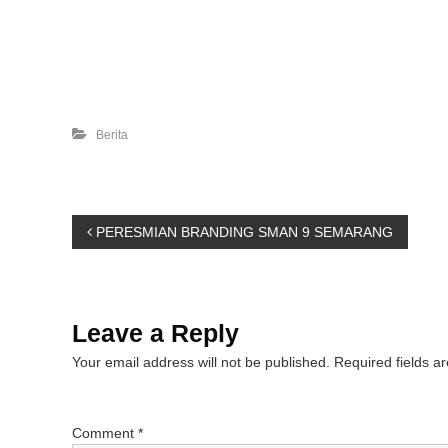
Berita
P
PERESMIAN BRANDING SMAN 9 SEMARANG
o
s
Leave a Reply
Your email address will not be published.
Required fields 
t
n
Comment
*