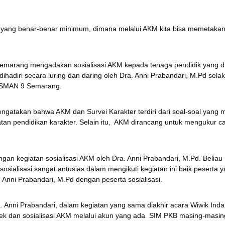
ang benar-benar minimum, dimana melalui AKM kita bisa memetakan 
emarang mengadakan sosialisasi AKM kepada tenaga pendidik yang di
dihadiri secara luring dan daring oleh Dra. Anni Prabandari, M.Pd se
a SMAN 9 Semarang.
ngatakan bahwa AKM dan Survei Karakter terdiri dari soal-soal ya
ndidikan karakter. Selain itu, AKM dirancang untuk mengukur capaian p
engan kegiatan sosialisasi AKM oleh Dra. Anni Prabandari, M.Pd. Belia
osialisasi sangat antusias dalam mengikuti kegiatan ini baik peserta
. Anni Prabandari, M.Pd dengan peserta sosialisasi.
ra. Anni Prabandari, dalam kegiatan yang sama diakhir acara Wiwik I
tek dan sosialisasi AKM melalui akun yang ada SIM PKB masing-masin