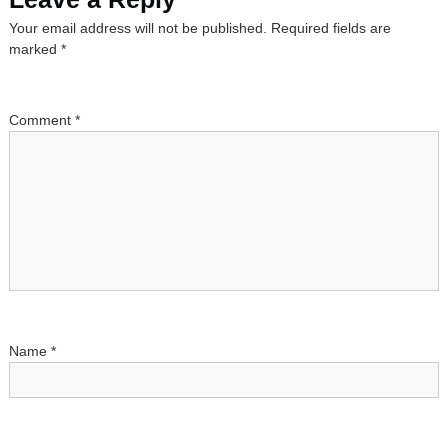
n
Your email address will not be published.
Required fields are
a
marked
*
v
Comment
*
i
g
a
t
i
Name
*
o
n