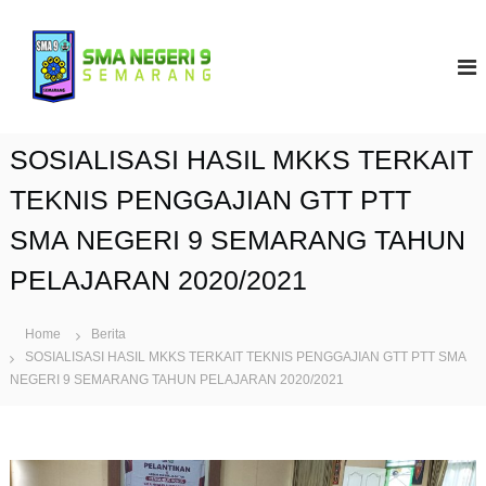
S
k
S
i
M
p
A
t
N
o
9
c
SOSIALISASI HASIL MKKS TERKAIT
S
o
e
n
TEKNIS PENGGAJIAN GTT PTT
t
m
SMA NEGERI 9 SEMARANG TAHUN
e
a
n
r
PELAJARAN 2020/2021
t
a
n
Home
Berita
g
SOSIALISASI HASIL MKKS TERKAIT TEKNIS PENGGAJIAN GTT PTT SMA
NEGERI 9 SEMARANG TAHUN PELAJARAN 2020/2021