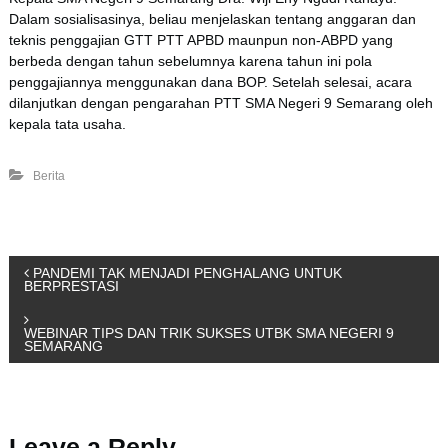
Dalam sosialisasinya, beliau menjelaskan tentang anggaran dan
teknis penggajian GTT PTT APBD maunpun non-ABPD yang
berbeda dengan tahun sebelumnya karena tahun ini pola
penggajiannya menggunakan dana BOP. Setelah selesai, acara
dilanjutkan dengan pengarahan PTT SMA Negeri 9 Semarang oleh
kepala tata usaha.
Berita
P
PANDEMI TAK MENJADI PENGHALANG UNTUK
BERPRESTASI
o
WEBINAR TIPS DAN TRIK SUKSES UTBK SMA NEGERI 9
SEMARANG
s
t
Leave a Reply