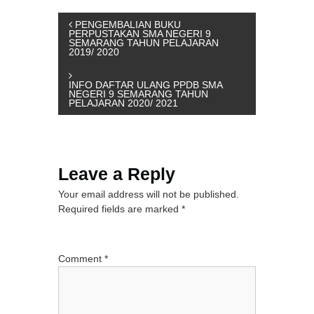
P
PENGEMBALIAN BUKU
PERPUSTAKAN SMA NEGERI 9
SEMARANG TAHUN PELAJARAN
2019/ 2020
o
s
INFO DAFTAR ULANG PPDB SMA
NEGERI 9 SEMARANG TAHUN
PELAJARAN 2020/ 2021
t
n
Leave a Reply
a
Your email address will not be published.
Required fields are marked
*
v
i
Comment
*
g
a