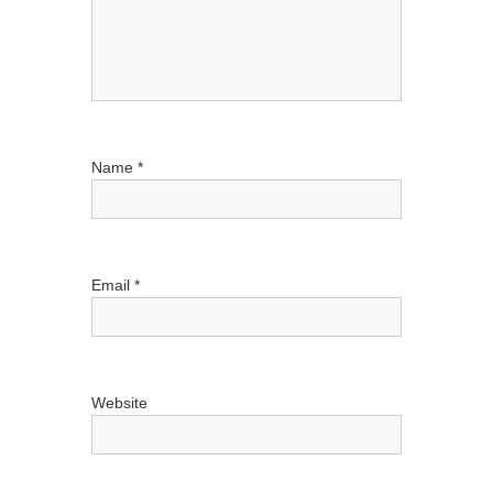
t
i
o
Name
*
n
Email
*
Website