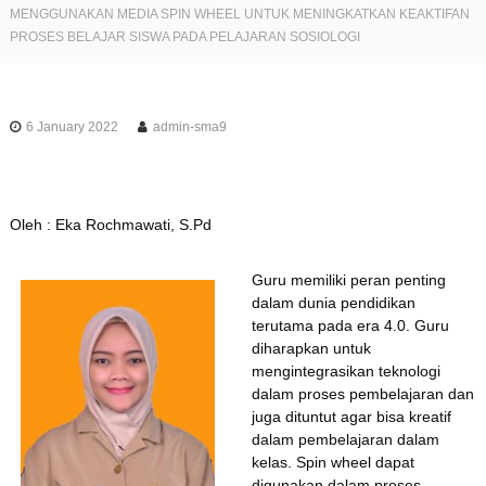
MENGGUNAKAN MEDIA SPIN WHEEL UNTUK MENINGKATKAN KEAKTIFAN
PROSES BELAJAR SISWA PADA PELAJARAN SOSIOLOGI
6 January 2022
admin-sma9
Oleh : Eka Rochmawati, S.Pd
Guru memiliki peran penting
dalam dunia pendidikan
terutama pada era 4.0. Guru
diharapkan untuk
mengintegrasikan teknologi
dalam proses pembelajaran dan
juga dituntut agar bisa kreatif
dalam pembelajaran dalam
kelas. Spin wheel dapat
digunakan dalam proses