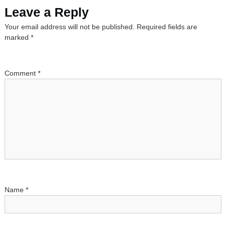
t
Leave a Reply
n
Your email address will not be published.
Required fields are
marked
*
a
v
Comment
*
i
g
a
t
i
Name
*
o