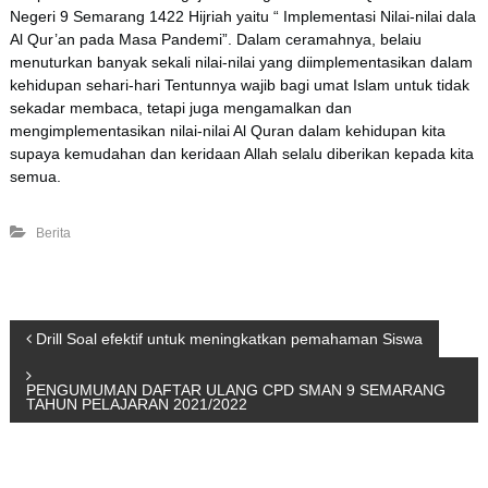
Negeri 9 Semarang 1422 Hijriah yaitu “ Implementasi Nilai-nilai dala
Al Qur’an pada Masa Pandemi”. Dalam ceramahnya, belaiu
menuturkan banyak sekali nilai-nilai yang diimplementasikan dalam
kehidupan sehari-hari Tentunnya wajib bagi umat Islam untuk tidak
sekadar membaca, tetapi juga mengamalkan dan
mengimplementasikan nilai-nilai Al Quran dalam kehidupan kita
supaya kemudahan dan keridaan Allah selalu diberikan kepada kita
semua.
Berita
P
Drill Soal efektif untuk meningkatkan pemahaman Siswa
o
PENGUMUMAN DAFTAR ULANG CPD SMAN 9 SEMARANG
TAHUN PELAJARAN 2021/2022
s