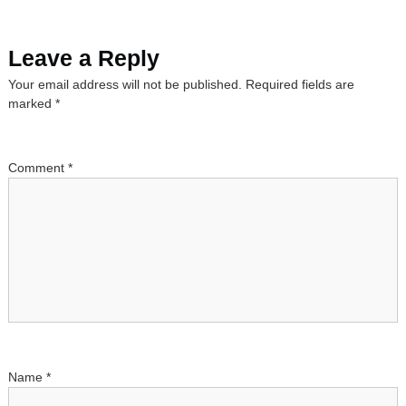
s
Leave a Reply
t
Your email address will not be published.
Required fields are
n
marked
*
a
Comment
*
v
i
g
a
t
Name
*
i