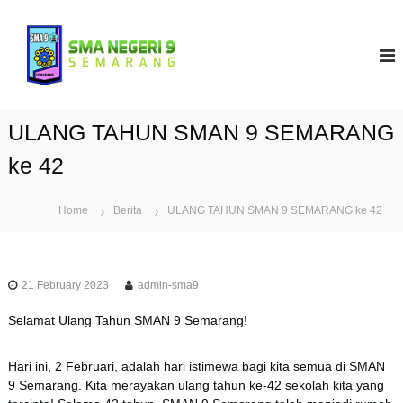
S
k
S
i
M
p
A
t
N
o
9
c
ULANG TAHUN SMAN 9 SEMARANG
S
o
e
n
ke 42
t
m
e
a
Home
Berita
ULANG TAHUN SMAN 9 SEMARANG ke 42
n
r
t
a
n
21 February 2023
admin-sma9
g
Selamat Ulang Tahun SMAN 9 Semarang!
Hari ini, 2 Februari, adalah hari istimewa bagi kita semua di SMAN
9 Semarang. Kita merayakan ulang tahun ke-42 sekolah kita yang