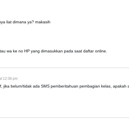
a liat dimana ya? makasih
 atau wa ke no HP yang dimasukkan pada saat daftar online.
at 12:38 pm
 jika belum/tidak ada SMS pemberitahuan pembagian kelas, apakah ada 