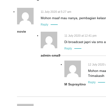
n
11 July 2020 at 5:27 am
Mohon maaf mau nanya, pembagian kelasny
a
Reply
v
novie
11 July 2020 at 12:41 pm
i
Di broadcast japri via sms
Reply
g
admin-sma9
a
12 July 2020 
Mohon maaf,
t
Trimakasih
i
Reply
M Suprayitno
o
n