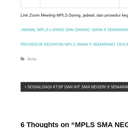
Link Zoom Meeting
MPLS Daring, jadwal, dan prosedur kegi
JADWAL MPLS LURING DAN DARING SMAN 9 SEMARANG
PROSEDUR KEGIATAN MPLS SMAN 9 SEMARANG TAHUN 
Berita
P
SOSIALISASI KTSP DAN IHT SMA NEGERI 9 SEMARA
o
s
6 Thoughts on “MPLS SMA N
t