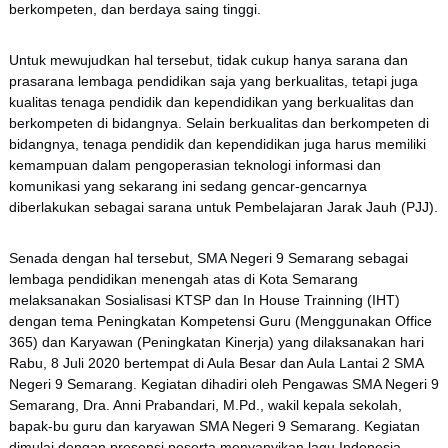
berkompeten, dan berdaya saing tinggi.
Untuk mewujudkan hal tersebut, tidak cukup hanya sarana dan
prasarana lembaga pendidikan saja yang berkualitas, tetapi juga
kualitas tenaga pendidik dan kependidikan yang berkualitas dan
berkompeten di bidangnya. Selain berkualitas dan berkompeten di
bidangnya, tenaga pendidik dan kependidikan juga harus memiliki
kemampuan dalam pengoperasian teknologi informasi dan
komunikasi yang sekarang ini sedang gencar-gencarnya
diberlakukan sebagai sarana untuk Pembelajaran Jarak Jauh (PJJ).
Senada dengan hal tersebut, SMA Negeri 9 Semarang sebagai
lembaga pendidikan menengah atas di Kota Semarang
melaksanakan Sosialisasi KTSP dan In House Trainning (IHT)
dengan tema Peningkatan Kompetensi Guru (Menggunakan Office
365) dan Karyawan (Peningkatan Kinerja) yang dilaksanakan hari
Rabu, 8 Juli 2020 bertempat di Aula Besar dan Aula Lantai 2 SMA
Negeri 9 Semarang. Kegiatan dihadiri oleh Pengawas SMA Negeri 9
Semarang, Dra. Anni Prabandari, M.Pd., wakil kepala sekolah,
bapak-bu guru dan karyawan SMA Negeri 9 Semarang. Kegiatan
dimulai dengan presensi peserta,menyanyikan lagu Indonesia