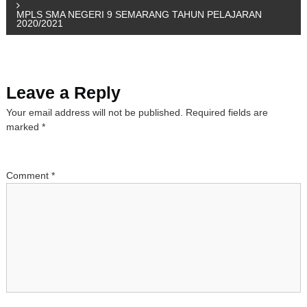
o
MPLS SMA NEGERI 9 SEMARANG TAHUN PELAJARAN
2020/2021
s
t
Leave a Reply
n
Your email address will not be published.
Required fields are
a
marked
*
v
Comment
*
i
g
a
t