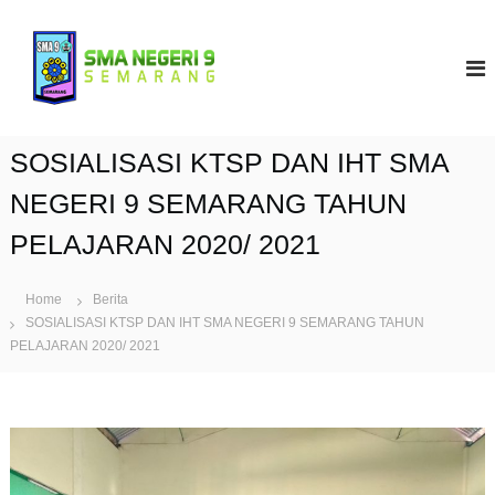
S
k
S
i
M
p
A
t
N
o
9
c
SOSIALISASI KTSP DAN IHT SMA
S
o
e
n
NEGERI 9 SEMARANG TAHUN
t
m
PELAJARAN 2020/ 2021
e
a
n
r
t
a
Home
Berita
SOSIALISASI KTSP DAN IHT SMA NEGERI 9 SEMARANG TAHUN
n
PELAJARAN 2020/ 2021
g