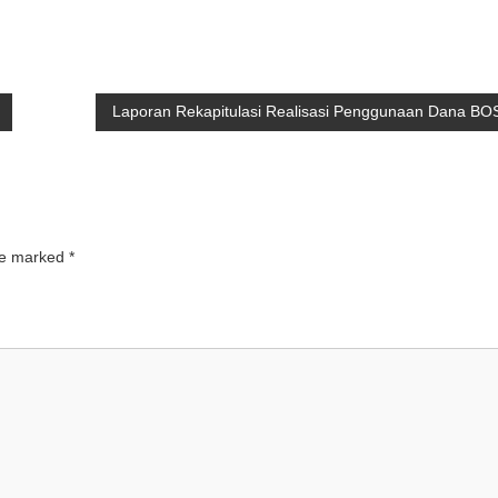
Laporan Rekapitulasi Realisasi Penggunaan Dana BO
are marked
*