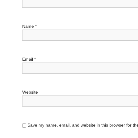
g
a
Name
*
t
i
o
Email
*
n
Website
Save my name, email, and website in this browser for th