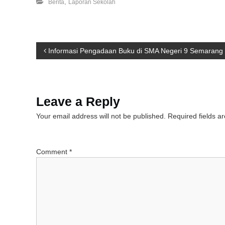
,
Berita
Laporan Sekolah
P
Informasi Pengadaan Buku di SMA Negeri 9 Semarang
o
s
Leave a Reply
Your email address will not be published.
Required fields 
t
n
Comment
*
a
v
i